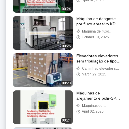
April 02, 2025
KDL501
00:24
Máquina de desgaste
por fluxo abrasivo KDL-
162
Máquina de fluxo
abrasivo
October 13, 2025
00:26
Elevadores elevadores
sem tripulação de tipo
de palete
Caminhão elevador sem
tripulação inteligente
March 29, 2025
00:23
Máquinas de
arejamento e polir-SPR-
JMP800 Máquina de
Máquinas de
arejamento espelho
arejamento e polir
April 02, 2025
00:24