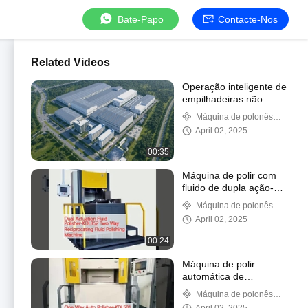
Bate-Papo
Contacte-Nos
Related Videos
Operação inteligente de
empilhadeiras não
tripuladas
Máquina de polonês
automática
April 02, 2025
00:35
Máquina de polir com
fluido de dupla ação-
KDL352
Máquina de polonês
automática
April 02, 2025
00:24
Máquina de polir
automática de
circulação automática
Máquina de polonês
de sentido único
automática