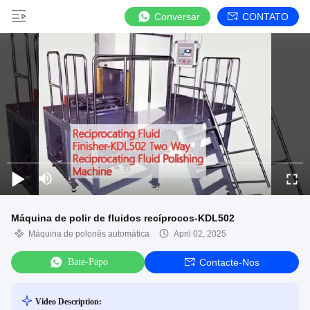
Conversar
CONTATO
Máquina de polir de fluidos recíprocos-KDL502
Máquina de polonês automática
April 02, 2025
Bate-Papo
Contacte-Nos
Video Description: