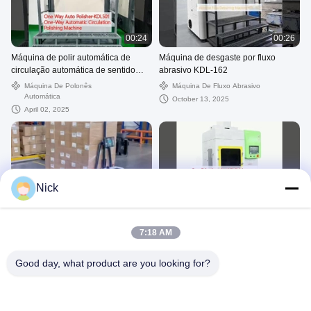
00:24
00:26
Máquina de polir automática de
Máquina de desgaste por fluxo
circulação automática de sentido
abrasivo KDL-162
único KDL501
Máquina De Polonês
Máquina De Fluxo Abrasivo
Automática
October 13, 2025
April 02, 2025
Nick
00:23
00:24
Elevadores elevadores sem
Máquinas de arejamento e polir-
tripulação de tipo de palete
SPR-JMP800 Máquina de
7:18 AM
arejamento espelho
Caminhão Elevador Sem
Máquinas De Arejamento E
Tripulação Inteligente
Polir
Good day, what product are you looking for?
March 29, 2025
April 02, 2025