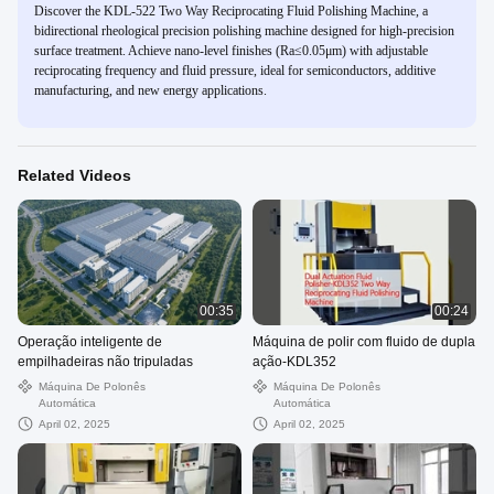
Discover the KDL-522 Two Way Reciprocating Fluid Polishing Machine, a
bidirectional rheological precision polishing machine designed for high-precision
surface treatment. Achieve nano-level finishes (Ra≤0.05μm) with adjustable
reciprocating frequency and fluid pressure, ideal for semiconductors, additive
manufacturing, and new energy applications.
Related Videos
00:35
00:24
Operação inteligente de
Máquina de polir com fluido de dupla
empilhadeiras não tripuladas
ação-KDL352
Máquina De Polonês
Máquina De Polonês
Automática
Automática
April 02, 2025
April 02, 2025