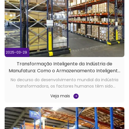
2025-03-29
Transformação Inteligente da Indústria de
Manufatura: Como o Armazenamento Inteligente
Pode Resolver os Custos de Trabalho?
No decurso do desenvolvimento mundial da indústria
transformadora, os factores humanos têm sido
sempre a variável central que afecta a eficiência
Veja mais
industrial e a capacidade de produção.À medida que o
dividendo demográfico diminui gradualmente, a
indústria transformadora enfrenta desafios sem ...