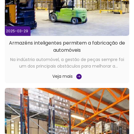
2025-03-29
Armazéns inteligentes permitem a fabricação de
automóveis
Na indústria automóvel, a gestão de peças sempre foi
um dos principais obstáculos para melhorar a
eficiência da cadeia de abastecimento.de conjuntos
Veja mais
de motores a parafusos e porcas, com uma grande
variedade de tipos, especificações complexas, e
enorme valor de inventário.O modelo tradicional de
gest...