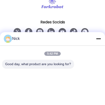
Redes Sociais
Nick
Contato rápido
Telefone
5:42 PM
00-86-15021631102
Good day, what product are you looking for?
E-mail
info@forkrobot.com
Endereço
Cidade Industrial de Ronghao, cidade de Xi'an,
província de Shaanxi