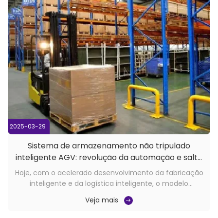
2025-03-29
Sistema de armazenamento não tripulado
inteligente AGV: revolução da automação e salto
de eficiência da logística moderna
Hoje, com o acelerado desenvolvimento da fabricação
inteligente e da logística inteligente, o modelo
tradicional de armazenagem enfrenta sérios desafios -
Veja mais
alta dependência do trabalho manual,Baixa utilização
do espaçoO problema das ilhas de informação reduziu