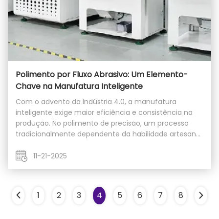
Polimento por Fluxo Abrasivo: Um Elemento-
Chave na Manufatura Inteligente
Com o advento da Indústria 4.0, a manufatura
inteligente exige maior eficiência e consistência na
produção. No polimento de precisão, um processo
tradicionalmente dependente da habilidade artesanal,
as máquinas de polimento por fluxo abrasivo, com
suas capacidades superiores de automação, estão se
11-21-2025
...
1
2
3
4
5
6
7
8