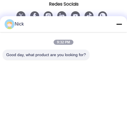
Redes Sociais
Nick
Contato rápido
Telefone
9:32 PM
00-86-15021631102
Good day, what product are you looking for?
E-mail
info@forkrobot.com
Endereço
Cidade Industrial de Ronghao, cidade de Xi'an,
província de Shaanxi
Política de Privacidade
|
Mapa do Site
China bom Qualidade Elevadores elevadores sem
tripulação Fornecedor. Copyright © 2025-2026 Shaanxi